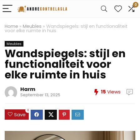
0
Home
»
Meubles
»
Wandspiegels: stijl en functionaliteit
voor elke ruimte in huis
Meubles
Wandspiegels: stijl en
functionaliteit voor
elke ruimte in huis
Harm
15
Views
September 13, 2025
0
Save