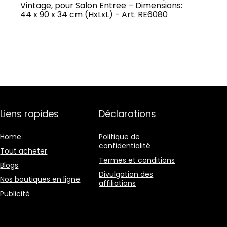
Vintage, pour Salon Entree – Dimensions:
44 x 90 x 34 cm (HxLxL) - Art. RE6080
Liens rapides
Déclarations
Home
Politique de
confidentialité
Tout acheter
Termes et conditions
Blogs
Divulgation des
Nos boutiques en ligne
affiliations
Publicité