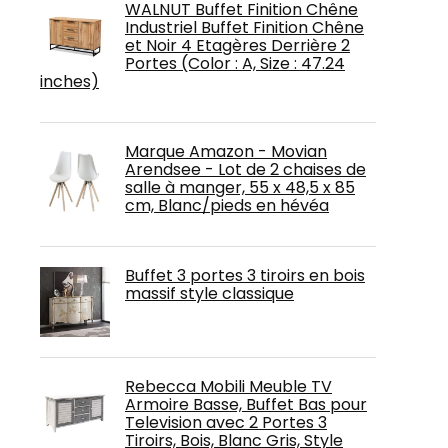
WALNUT Buffet Finition Chêne
Industriel Buffet Finition Chêne
et Noir 4 Etagères Derrière 2
Portes (Color : A, Size : 47.24
inches)
Marque Amazon - Movian
Arendsee - Lot de 2 chaises de
salle à manger, 55 x 48,5 x 85
cm, Blanc/pieds en hévéa
Buffet 3 portes 3 tiroirs en bois
massif style classique
Rebecca Mobili Meuble TV
Armoire Basse, Buffet Bas pour
Television avec 2 Portes 3
Tiroirs, Bois, Blanc Gris, Style