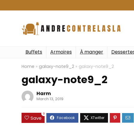
Buffets
Armoires
À manger
Desserte
Home
»
galaxy-note9_2
»
galaxy-note9_2
galaxy-note9_2
Harm
March 13, 2019
0
Save