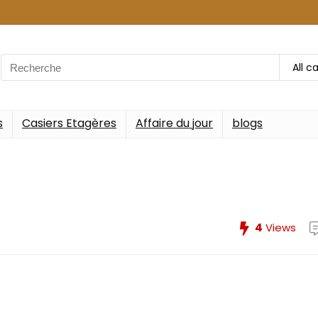
Search
All c
for:
s
Casiers Etagères
Affaire du jour
blogs
4
Views