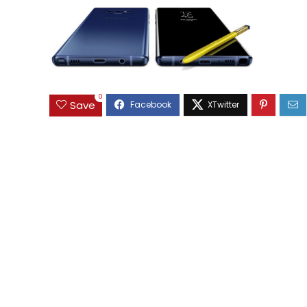
0
Save