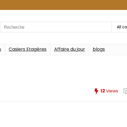
Search
All c
for:
s
Casiers Etagères
Affaire du jour
blogs
12
Views