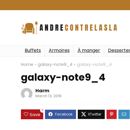
Buffets
Armoires
À manger
Desserte
Home
»
galaxy-note9_4
»
galaxy-note9_4
galaxy-note9_4
Harm
March 13, 2019
0
Save