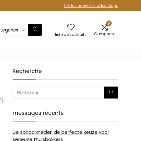
Lire les nouvelles et les blogs
0
ategories
Comparez
liste de souhaits
Recherche
messages récents
De spiraalkneder: de perfecte keuze voor
serieuze thuisbakkers