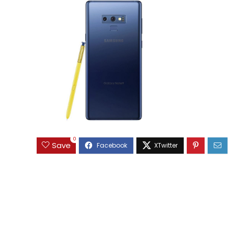
0
Save