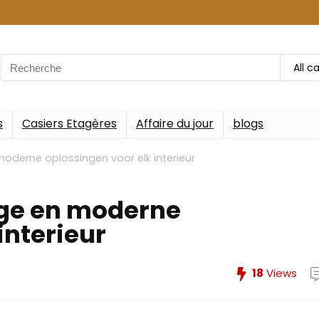
Search
All c
for:
s
Casiers Etagères
Affaire du jour
blogs
 moderne oplossingen voor elk interieur
dige en moderne
interieur
18
Views