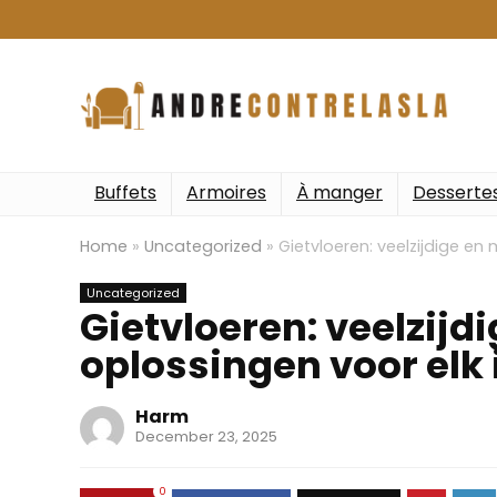
Buffets
Armoires
À manger
Desserte
Home
»
Uncategorized
»
Gietvloeren: veelzijdige en
Uncategorized
Gietvloeren: veelzij
oplossingen voor elk 
Harm
December 23, 2025
0