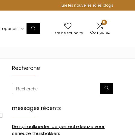
Lire les nouvelles et les blogs
0
ategories
Comparez
liste de souhaits
Recherche
messages récents
De spiraalkneder: de perfecte keuze voor
serieuze thuisbakkers