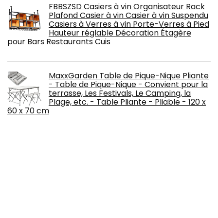
FBBSZSD Casiers à vin Organisateur Rack
Plafond Casier à vin Casier à vin Suspendu
Casiers à Verres à vin Porte-Verres à Pied
Hauteur réglable Décoration Étagère
pour Bars Restaurants Cuis
MaxxGarden Table de Pique-Nique Pliante
- Table de Pique-Nique - Convient pour la
terrasse, Les Festivals, Le Camping, la
Plage, etc. - Table Pliante - Pliable - 120 x
60 x 70 cm
n/a Imitation Bois Retour Fer Forgé
Windsor Chaise Cercle Chaise à Manger
Simple Chaise Maison Chaise Salle à
Manger (Color : D)
Meerveil Ensemble Table et 4 Chaises,
Table de Salle à Manger Massif Pin Bois