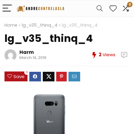
0
Home
»
lg_v35_thinq_4
»
lg_v35_thinq_4
lg_v35_thinq_4
Harm
2
Views
March 14, 2019
0
Save