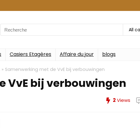
Search
All c
for:
s
Casiers Etagères
Affaire du jour
blogs
n
»
Samenwerking met de VvE bij verbouwingen
 VvE bij verbouwingen
2
Views