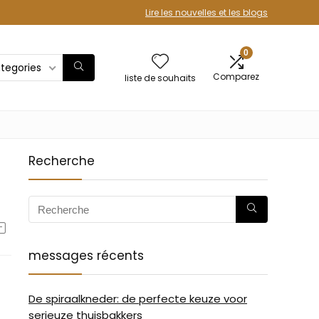
Lire les nouvelles et les blogs
0
ategories
Comparez
liste de souhaits
Recherche
messages récents
De spiraalkneder: de perfecte keuze voor
serieuze thuisbakkers