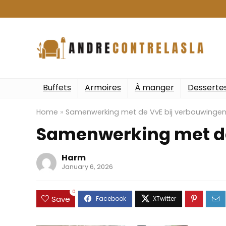
Buffets
Armoires
À manger
Desserte
Home
»
Samenwerking met de VvE bij verbouwinge
Samenwerking met de
Harm
January 6, 2026
0
Save