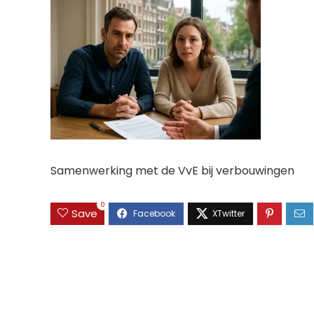
Samenwerking met de VvE bij verbouwingen
0
Save