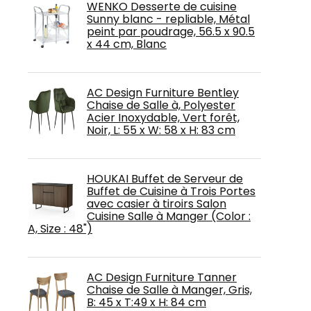
WENKO Desserte de cuisine
Sunny blanc - repliable, Métal
peint par poudrage, 56.5 x 90.5
x 44 cm, Blanc
AC Design Furniture Bentley
Chaise de Salle à, Polyester
Acier Inoxydable, Vert forêt,
Noir, L: 55 x W: 58 x H: 83 cm
HOUKAI Buffet de Serveur de
Buffet de Cuisine à Trois Portes
avec casier à tiroirs Salon
Cuisine Salle à Manger (Color :
A, Size : 48")
AC Design Furniture Tanner
Chaise de Salle à Manger, Gris,
B: 45 x T:49 x H: 84 cm