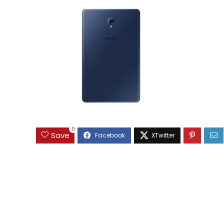
0
Save