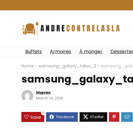
Buffets
Armoires
À manger
Desserte
Home
»
samsung_galaxy_taba_2
»
samsung_gal
samsung_galaxy_t
Harm
March 14, 2019
0
Save