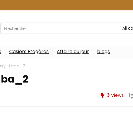
Search
All c
for:
s
Casiers Etagères
Affaire du jour
blogs
axy_taba_2
aba_2
3
Views