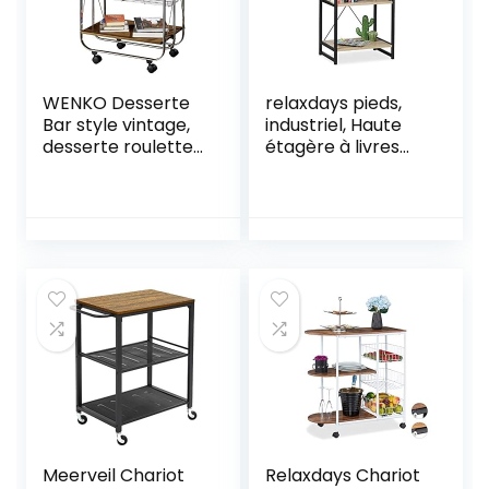
Noir )
WENKO Desserte
relaxdays pieds,
Bar style vintage,
industriel, Haute
desserte roulette
étagère à livres
pliante, 68 x 70 x
avec 3 niveaux,
40.6 cm, Marron
HLP: 80x50x35 cm,
Chêne/métal,
Marron, 80 x 50 x
35cm
Meerveil Chariot
Relaxdays Chariot