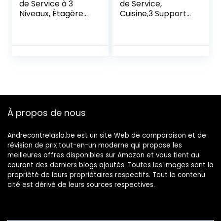
de Service à 3
de Service,
Niveaux, Étagère
Cuisine,3 Supports,
de Cuisine, 60 x 40
paniers, Industriel,
x 78.5 cm,
métal et MDF, HlP
Desserte de
84x83x37
Cuisine de Style
cm,Blanc,Brun,
Industriel, Cadre
Acier, 1 élément
Métallique,
Étagère de
Rangement avec
poignée et Roues
À propos de nous
Andrecontrelasla.be est un site Web de comparaison et de
révision de prix tout-en-un moderne qui propose les
meilleures offres disponibles sur Amazon et vous tient au
courant des derniers blogs ajoutés. Toutes les images sont la
propriété de leurs propriétaires respectifs. Tout le contenu
cité est dérivé de leurs sources respectives.