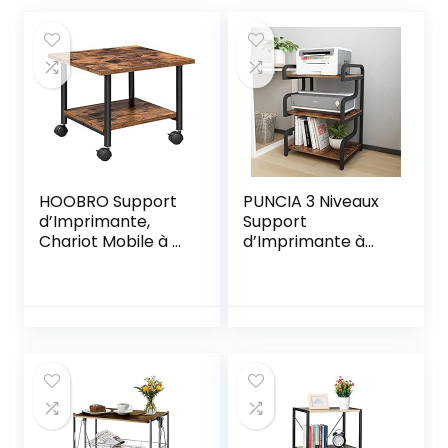
HOOBRO Support
PUNCIA 3 Niveaux
d’Imprimante,
Support
Chariot Mobile à 2
d’Imprimante à
Niveaux avec
Roulette Meuble
roulettes, 48,5 x 40
Imprimante avec
x 36,5 cm, Style
Rangement
Industriel, Cadre
Étagère de
en Métal, pour
Stockage
Bureau, Domicile,
Multifonctionnelle
Copieur, Marron
Chariot
Rustique et Noir
d’Organisateur
EBF02PS01
pour Bureau
Cuisine Maison (