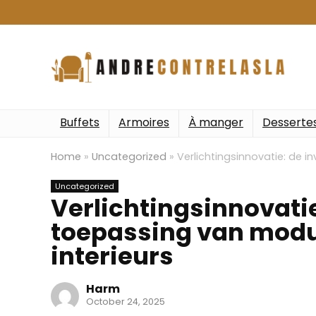
Buffets
Armoires
À manger
Desserte
Home
»
Uncategorized
»
Verlichtingsinnovatie: de 
Uncategorized
Verlichtingsinnovatie
toepassing van modu
interieurs
Harm
October 24, 2025