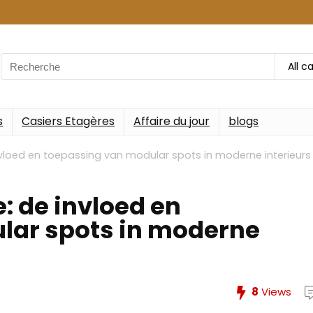
Search
All c
for:
s
Casiers Etagères
Affaire du jour
blogs
invloed en toepassing van modular spots in moderne interieurs
: de invloed en
lar spots in moderne
8
Views