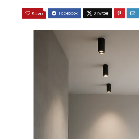
0
Save