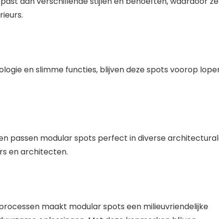
st aan verschillende stijlen en behoeften, waardoor ze
rieurs.
ogie en slimme functies, blijven deze spots voorop lope
en passen modular spots perfect in diverse architectura
rs en architecten.
rocessen maakt modular spots een milieuvriendelijke