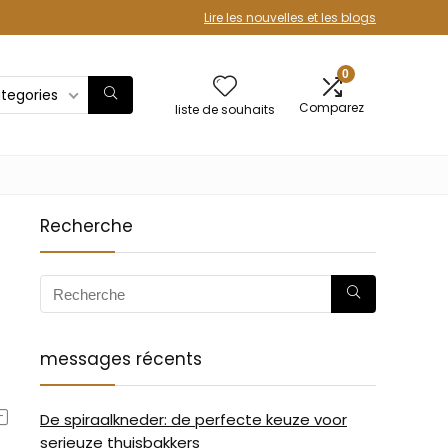
Lire les nouvelles et les blogs
0
ategories
Comparez
liste de souhaits
Recherche
messages récents
De spiraalkneder: de perfecte keuze voor
serieuze thuisbakkers