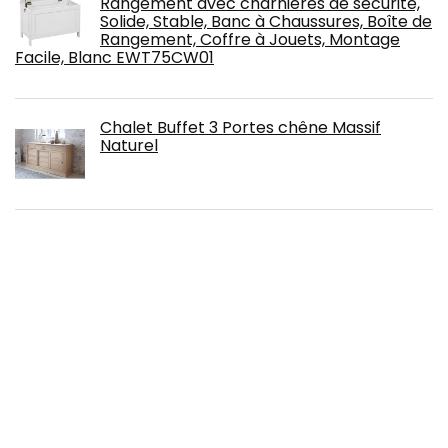
Rangement avec charnières de sécurité,
Solide, Stable, Banc à Chaussures, Boîte de
Rangement, Coffre à Jouets, Montage
Facile, Blanc EWT75CW01
Chalet Buffet 3 Portes chêne Massif
Naturel
Dessus de table de salle à manger en
marbre avec plateau rond noir Pietra
Dura Art - 152,4 x 152,4 cm
Albatros Salerno, Lot de 6 Chaises de Salle
à Manger, Noir, SGS Tested