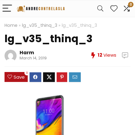
0
Home
»
lg_v35_thinq_3
»
lg_v35_thinq_3
lg_v35_thinq_3
Harm
12
Views
March 14, 2019
0
Save