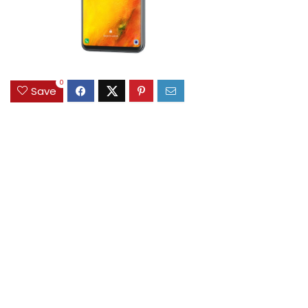
0
Save