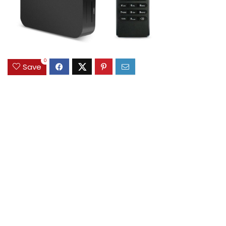
0
Save