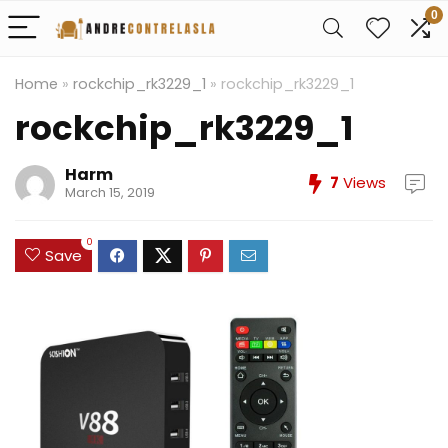
0
Home
»
rockchip_rk3229_1
»
rockchip_rk3229_1
rockchip_rk3229_1
Harm
7
Views
March 15, 2019
0
Save