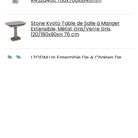
R452a400 700x700x1840mm
Stone Kyoto Table de Salle à Manger
Extensible, Métal, Gris/Verre Gris,
120/180x90xH 76 cm
LZQDM Un Ensemble De 4 Chaises De
Salle À Manger avec Velours Doux Et Pieds
en Métal Convient À La Cuisine Salle À
Manger Salon Salon (Rose/Vert/Bleu)
(Color : Green)
HNNHOME® – Lot de 2 chaises de
capitonnée Cubana avec pieds en acier
solide, noir
MEUBLE COSY Ensembles de Meubles de