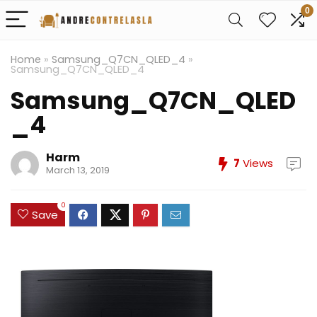
0
Home
»
Samsung_Q7CN_QLED_4
»
Samsung_Q7CN_QLED_4
Samsung_Q7CN_QLED
_4
Harm
7
Views
March 13, 2019
0
Save