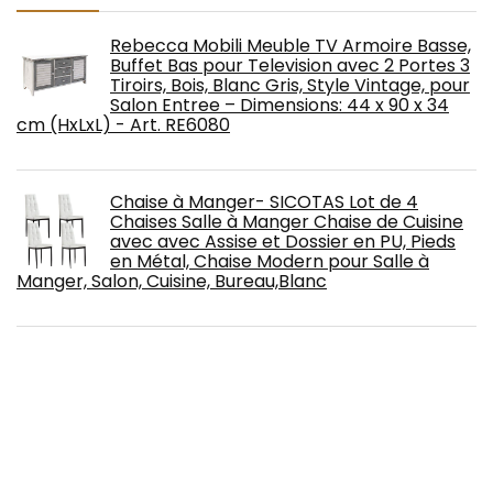
Rebecca Mobili Meuble TV Armoire Basse,
Buffet Bas pour Television avec 2 Portes 3
Tiroirs, Bois, Blanc Gris, Style Vintage, pour
Salon Entree – Dimensions: 44 x 90 x 34
cm (HxLxL) - Art. RE6080
Chaise à Manger- SICOTAS Lot de 4
Chaises Salle à Manger Chaise de Cuisine
avec avec Assise et Dossier en PU, Pieds
en Métal, Chaise Modern pour Salle à
Manger, Salon, Cuisine, Bureau,Blanc
KQP Chaise de Salle à Manger Robuste
Rétro Minimaliste Fauteuil de Bureau en
Bois Robuste Chaise à Manger avec
accoudoirs Living Chaise Chambre (Color :
Brown-1, Size : 63x53x76cm)