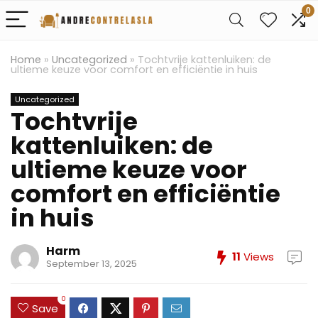
0
Home
»
Uncategorized
»
Tochtvrije kattenluiken: de
ultieme keuze voor comfort en efficiëntie in huis
Uncategorized
Tochtvrije
kattenluiken: de
ultieme keuze voor
comfort en efficiëntie
in huis
Harm
11
Views
September 13, 2025
0
Save