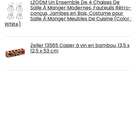
LZQDM Un Ensemble De 4 Chaises De
Salle À Manger Modernes, Fauteuils Rétro-
conçus, Jambes en Bois, Costume pour
Salle À Manger Meubles De Cuisine (Color :
White)
Zeller 13565 Casier à vin en bambou, 13,5 x
12,5 x 53 cm
Versa Leicester Chariot de cuisine avec
roues, tiroirs et porte-bouteilles,
Rangement de cuisine, Stockage de
cuisine, Dimensions (H x l x L) 82 x 40 x 76
cm, Bois et métal, Couleur Gris
KQP Chaise de Salle à Manger Robuste
Rétro Minimaliste Fauteuil de Bureau en
Bois Robuste Chaise à Manger avec