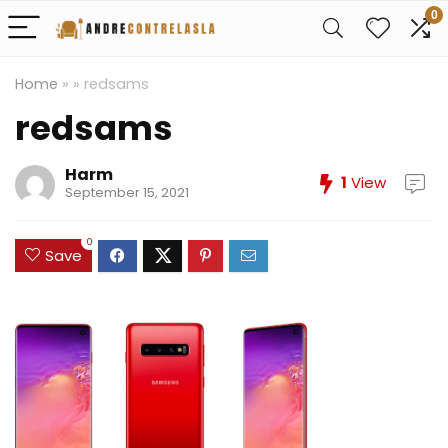
0
Home
»
»
redsams
redsams
Harm
1
View
September 15, 2021
0
Save